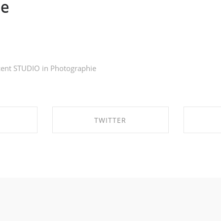
le
cent STUDIO in
Photographie
TWITTER
EBOOK
SHARE ON TWITTER
SHA