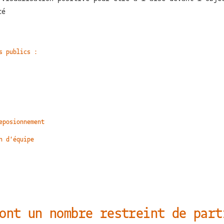
té
s publics :
eposionnement
n d'équipe
ont un nombre restreint de part