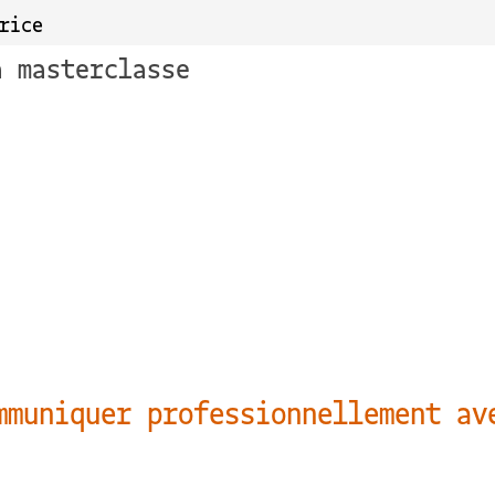
rice
a masterclasse
mmuniquer professionnellement av