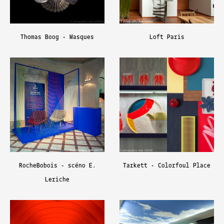
Thomas Boog - Masques
Loft Paris
RocheBobois - scéno E.
Tarkett - Colorfoul Place
Leriche